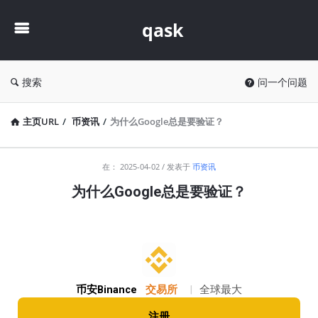
qask
qask
搜索
问一个问题
主页URL
/
币资讯
/
为什么Google总是要验证？
qask
在：
2025-04-02
发表于
币资讯
最
为什么Google总是要验证？
新
文
章
币安Binance
交易所
|
全球最大
注册