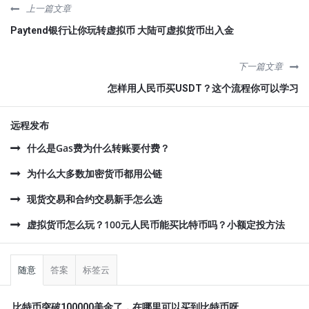
上一篇文章
Paytend银行让你玩转虚拟币 大陆可虚拟货币出入金
下一篇文章
怎样用人民币买USDT？这个流程你可以学习
远程发布
什么是Gas费为什么转账要付费？
为什么大多数加密货币都用公链
现货交易和合约交易新手怎么选
虚拟货币怎么玩？100元人民币能买比特币吗？小额定投方法
侧
栏
随意
答案
标签云
比特币突破100000美金了，在哪里可以买到比特币呀