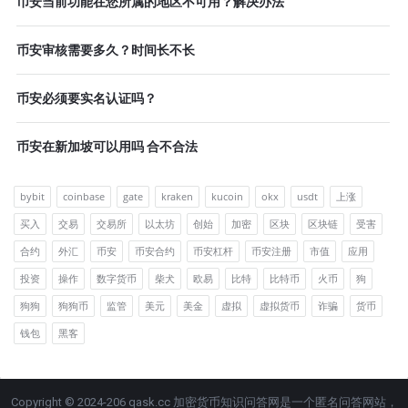
币安当前功能在您所属的地区不可用？解决办法
币安审核需要多久？时间长不长
币安必须要实名认证吗？
币安在新加坡可以用吗 合不合法
bybit
coinbase
gate
kraken
kucoin
okx
usdt
上涨
买入
交易
交易所
以太坊
创始
加密
区块
区块链
受害
合约
外汇
币安
币安合约
币安杠杆
币安注册
市值
应用
投资
操作
数字货币
柴犬
欧易
比特
比特币
火币
狗
狗狗
狗狗币
监管
美元
美金
虚拟
虚拟货币
诈骗
货币
钱包
黑客
Copyright © 2024-206 qask.cc 加密货币知识问答网是一个匿名问答网站，