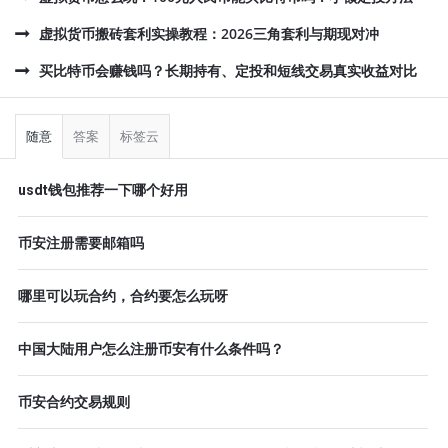
虚拟货币搬砖套利实操教程：2026三角套利与期现对冲
买比特币会赚钱吗？长期持有、定投和短线交易真实收益对比
侧
栏
随意
答案
标签云
usdt钱包推荐一下哪个好用
币安注册需要邮箱吗
哪里可以玩合约，合约要怎么玩呀
中国大陆用户怎么注册币安有什么条件吗？
币安合约交易规则