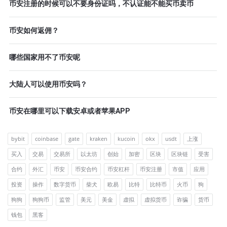
币安注册的时候可以不要身份证吗，不认证能不能买币卖币
币安如何返佣？
哪些国家用不了币安呢
大陆人可以使用币安吗？
币安在哪里可以下载安卓或者苹果APP
bybit
coinbase
gate
kraken
kucoin
okx
usdt
上涨
买入
交易
交易所
以太坊
创始
加密
区块
区块链
受害
合约
外汇
币安
币安合约
币安杠杆
币安注册
市值
应用
投资
操作
数字货币
柴犬
欧易
比特
比特币
火币
狗
狗狗
狗狗币
监管
美元
美金
虚拟
虚拟货币
诈骗
货币
钱包
黑客