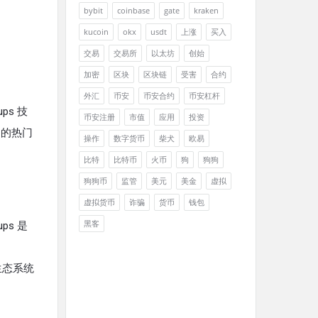
bybit
coinbase
gate
kraken
kucoin
okx
usdt
上涨
买入
交易
交易所
以太坊
创始
加密
区块
区块链
受害
合约
外汇
币安
币安合约
币安杠杆
ps 技
币安注册
市值
应用
投资
用的热门
操作
数字货币
柴犬
欧易
比特
比特币
火币
狗
狗狗
狗狗币
监管
美元
美金
虚拟
虚拟货币
诈骗
货币
钱包
黑客
ps 是
生态系统