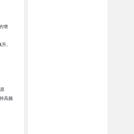
求的增
飙升。
由原
支持高频