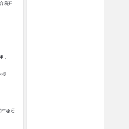
更容易开
伴，
域占据一
的生态还