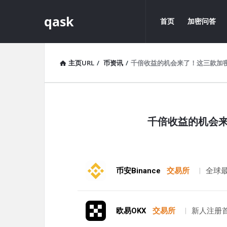
qask
qask
qask
首页
加密问答
导
航
主页URL
/
币资讯
/
千倍收益的机会来了！这三款加密
qask
千倍收益的机会来
最
新
文
币安Binance
交易所
|
全球
章
欧易OKX
交易所
|
新人注册