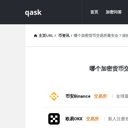
qask
qask
qask
首页
加密问答
导
航
主页URL
/
币资讯
/
哪个加密货币交易所最安全？保
qask
哪个加密货币
最
新
文
币安Binance
交易所
|
全球
章
欧易OKX
交易所
|
新人注册