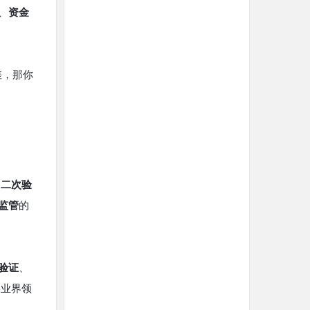
、
资金
差，那你
和
二次验
监管
的
验证
、
是业界领