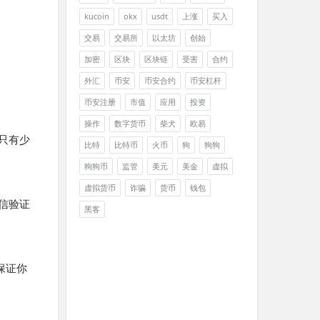
kucoin
okx
usdt
上涨
买入
交易
交易所
以太坊
创始
加密
区块
区块链
受害
合约
外汇
币安
币安合约
币安杠杆
币安注册
市值
应用
投资
操作
数字货币
柴犬
欧易
只有少
比特
比特币
火币
狗
狗狗
狗狗币
监管
美元
美金
虚拟
虚拟货币
诈骗
货币
钱包
信验证
黑客
保证你