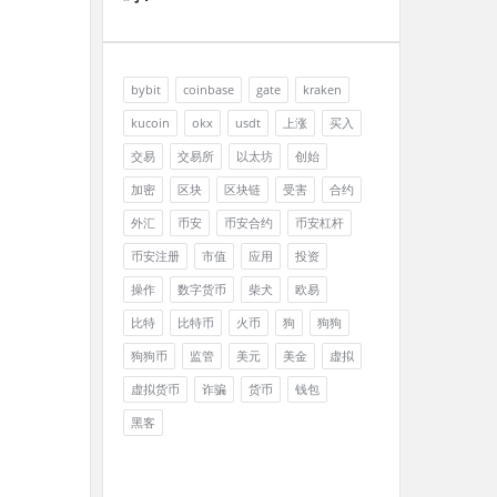
bybit
coinbase
gate
kraken
kucoin
okx
usdt
上涨
买入
交易
交易所
以太坊
创始
加密
区块
区块链
受害
合约
外汇
币安
币安合约
币安杠杆
币安注册
市值
应用
投资
操作
数字货币
柴犬
欧易
比特
比特币
火币
狗
狗狗
狗狗币
监管
美元
美金
虚拟
虚拟货币
诈骗
货币
钱包
黑客