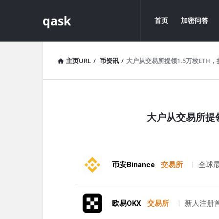
qask
qask
qask
首页
加密问答
导
航
主页URL
/
币资讯
/
大户从交易所提领1.5万枚ETH
qask
大户从交易所提领
最
新
文
币安Binance
交易所
|
全球
章
欧易OKX
交易所
|
新人注册