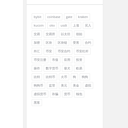
bybit
coinbase
gate
kraken
kucoin
okx
usdt
上涨
买入
交易
交易所
以太坊
创始
加密
区块
区块链
受害
合约
外汇
币安
币安合约
币安杠杆
币安注册
市值
应用
投资
操作
数字货币
柴犬
欧易
比特
比特币
火币
狗
狗狗
狗狗币
监管
美元
美金
虚拟
虚拟货币
诈骗
货币
钱包
黑客
。