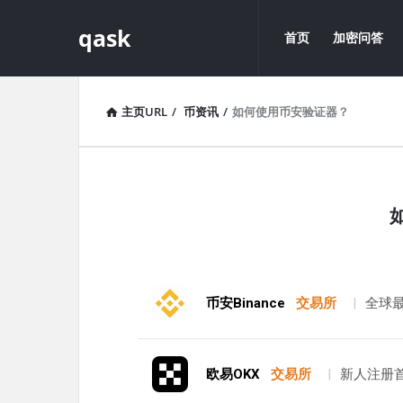
qask
qask
qask
首页
加密问答
导
航
主页URL
/
币资讯
/
如何使用币安验证器？
qask
最
新
文
币安Binance
交易所
|
全球
章
欧易OKX
交易所
|
新人注册