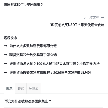
德国买USDT币安还能用？
下一篇文章
“印度怎么买USDT？币安使用全攻略
远程发布
为什么大多数加密货币都用公链
现货交易和合约交易新手怎么选
虚拟货币怎么玩？100元人民币能买比特币吗？小额定投方法
虚拟货币搬砖套利实操教程：2026三角套利与期现对冲
侧
栏
随意
答案
标签云
币安为什么被那么多国家禁止？