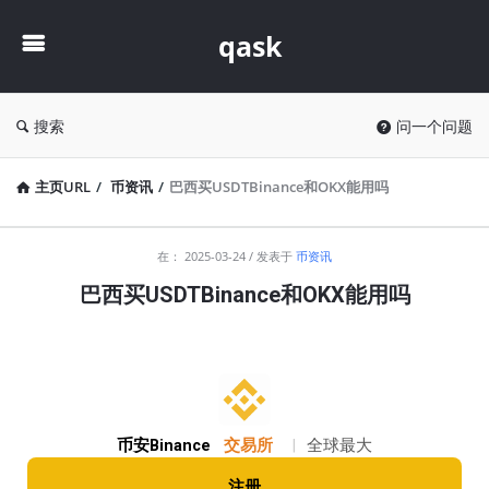
qask
qask
搜索
问一个问题
主页URL
/
币资讯
/
巴西买USDTBinance和OKX能用吗
qask
在：
2025-03-24
发表于
币资讯
最
巴西买USDTBinance和OKX能用吗
新
文
章
币安Binance
交易所
|
全球最大
注册