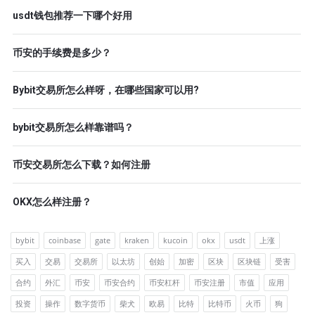
usdt钱包推荐一下哪个好用
币安的手续费是多少？
Bybit交易所怎么样呀，在哪些国家可以用?
bybit交易所怎么样靠谱吗？
币安交易所怎么下载？如何注册
OKX怎么样注册？
bybit
coinbase
gate
kraken
kucoin
okx
usdt
上涨
买入
交易
交易所
以太坊
创始
加密
区块
区块链
受害
合约
外汇
币安
币安合约
币安杠杆
币安注册
市值
应用
投资
操作
数字货币
柴犬
欧易
比特
比特币
火币
狗