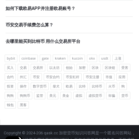
如何下载欧易APP并注册欧易账号？
币安交易手续费怎么算？
去哪里能买到比特币 用什么交易所平台
bybit
coinbase
gate
kraken
kucoin
okx
usdt
上涨
买入
交易
交易所
以太坊
创始
加密
区块
区块链
受害
合约
外汇
币安
币安合约
币安杠杆
币安注册
市值
应用
投资
操作
数字货币
柴犬
欧易
比特
比特币
火币
狗
狗狗
狗狗币
监管
美元
美金
虚拟
虚拟货币
诈骗
货币
钱包
黑客
Copyright © 2024-206 qask.cc 加密货币知识问答网是一个匿名问答网站，