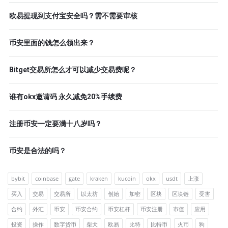
欧易提现到支付宝安全吗？需不需要审核
币安里面的钱怎么领出来？
Bitget交易所怎么才可以减少交易费呢？
谁有okx邀请码 永久减免20%手续费
注册币安一定要满十八岁吗？
币安是合法的吗？
bybit
coinbase
gate
kraken
kucoin
okx
usdt
上涨
买入
交易
交易所
以太坊
创始
加密
区块
区块链
受害
合约
外汇
币安
币安合约
币安杠杆
币安注册
市值
应用
投资
操作
数字货币
柴犬
欧易
比特
比特币
火币
狗