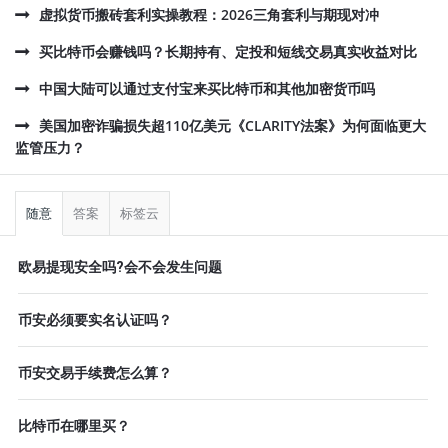
虚拟货币搬砖套利实操教程：2026三角套利与期现对冲
买比特币会赚钱吗？长期持有、定投和短线交易真实收益对比
中国大陆可以通过支付宝来买比特币和其他加密货币吗
美国加密诈骗损失超110亿美元《CLARITY法案》为何面临更大
监管压力？
侧
栏
随意
答案
标签云
欧易提现安全吗?会不会发生问题
币安必须要实名认证吗？
币安交易手续费怎么算？
比特币在哪里买？