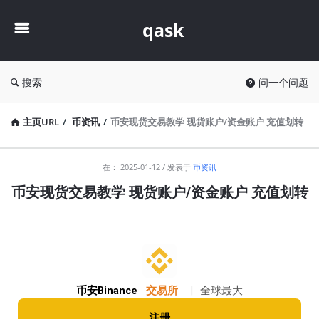
qask
qask
搜索
问一个问题
主页URL
/
币资讯
/
币安现货交易教学 现货账户/资金账户 充值划转
qask
在：
2025-01-12
发表于
币资讯
最
币安现货交易教学 现货账户/资金账户 充值划转
新
文
章
币安Binance
交易所
|
全球最大
注册