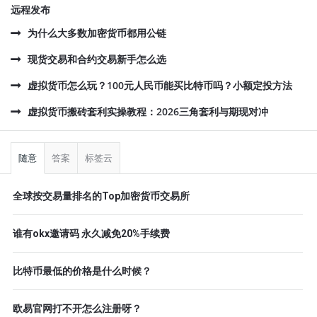
远程发布
为什么大多数加密货币都用公链
现货交易和合约交易新手怎么选
虚拟货币怎么玩？100元人民币能买比特币吗？小额定投方法
虚拟货币搬砖套利实操教程：2026三角套利与期现对冲
侧
栏
随意
答案
标签云
全球按交易量排名的Top加密货币交易所
谁有okx邀请码 永久减免20%手续费
比特币最低的价格是什么时候？
欧易官网打不开怎么注册呀？