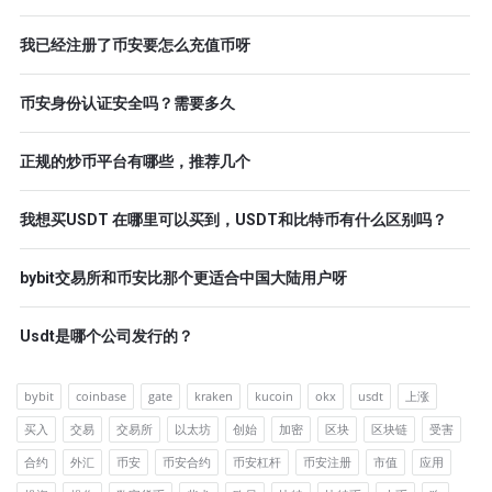
我已经注册了币安要怎么充值币呀
币安身份认证安全吗？需要多久
正规的炒币平台有哪些，推荐几个
我想买USDT 在哪里可以买到，USDT和比特币有什么区别吗？
bybit交易所和币安比那个更适合中国大陆用户呀
Usdt是哪个公司发行的？
bybit
coinbase
gate
kraken
kucoin
okx
usdt
上涨
买入
交易
交易所
以太坊
创始
加密
区块
区块链
受害
合约
外汇
币安
币安合约
币安杠杆
币安注册
市值
应用