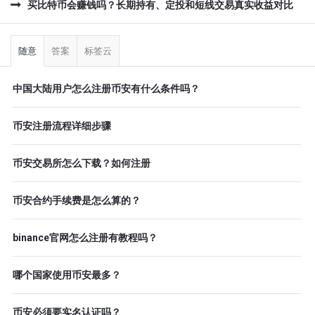
买比特币会赚钱吗？长期持有、定投和短线交易真实收益对比
侧
栏
随意
答案
标签云
中国大陆用户怎么注册币安有什么条件吗？
币安注册流程详细步骤
币安交易所怎么下载？如何注册
币安合约手续费是怎么算的？
binance官网怎么注册有教程吗？
哪个国家使用币安最多？
币安必须要实名认证吗？