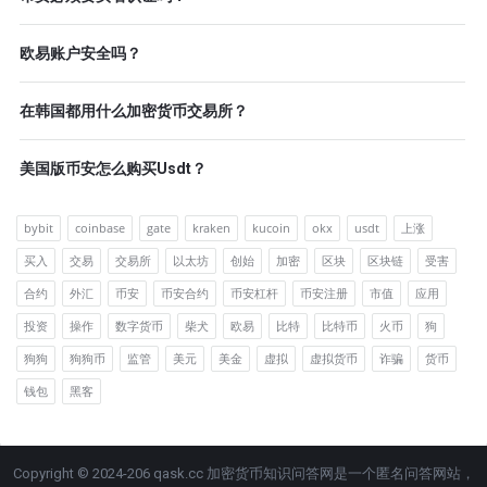
欧易账户安全吗？
在韩国都用什么加密货币交易所？
美国版币安怎么购买Usdt？
bybit
coinbase
gate
kraken
kucoin
okx
usdt
上涨
买入
交易
交易所
以太坊
创始
加密
区块
区块链
受害
合约
外汇
币安
币安合约
币安杠杆
币安注册
市值
应用
投资
操作
数字货币
柴犬
欧易
比特
比特币
火币
狗
狗狗
狗狗币
监管
美元
美金
虚拟
虚拟货币
诈骗
货币
钱包
黑客
Copyright © 2024-206 qask.cc 加密货币知识问答网是一个匿名问答网站，