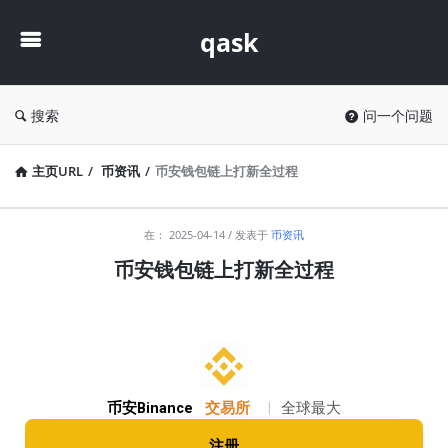
qask
qask
搜索
问一个问题
主页URL
/
币资讯
/
币安钱包链上打新全过程
qask
在：
2025-04-14
发表于
币资讯
最
币安钱包链上打新全过程
新
文
章
币安Binance
交易所
|
全球最大
注册