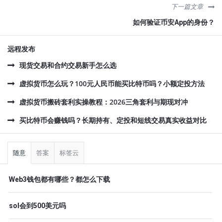
下一篇文章
如何验证币安App的身份？
远程发布
现货交易和合约交易新手怎么选
虚拟货币怎么玩？100元人民币能买比特币吗？小额定投方法
虚拟货币搬砖套利实操教程：2026三角套利与期现对冲
买比特币会赚钱吗？长期持有、定投和短线交易真实收益对比
侧
栏
随意
答案
标签云
Web3钱包都有哪些？都怎么下载
sol会到500美元吗