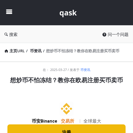
qask
qask
搜索
问一个问题
主页URL
/
币资讯
/
想炒币不怕冻结？教你在欧易注册买币卖币
qask
在：
2025-03-27
发表于
币资讯
最
想炒币不怕冻结？教你在欧易注册买币卖币
新
文
章
币安Binance
交易所
|
全球最大
注册