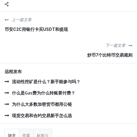
上一篇文章
币安C2C用银行卡买USDT和提现
下一篇文章
炒币7个比特币交易规则
远程发布
流动性挖矿是什么？新手能参与吗？
什么是Gas费为什么转账要付费？
为什么大多数加密货币都用公链
现货交易和合约交易新手怎么选
侧
栏
随意
答案
标签云