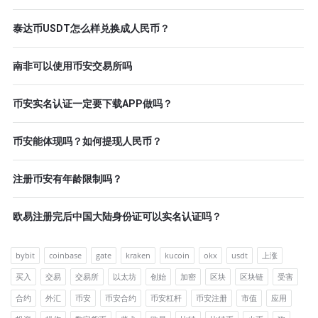
泰达币USDT怎么样兑换成人民币？
南非可以使用币安交易所吗
币安实名认证一定要下载APP做吗？
币安能体现吗？如何提现人民币？
注册币安有年龄限制吗？
欧易注册完后中国大陆身份证可以实名认证吗？
bybit
coinbase
gate
kraken
kucoin
okx
usdt
上涨
买入
交易
交易所
以太坊
创始
加密
区块
区块链
受害
合约
外汇
币安
币安合约
币安杠杆
币安注册
市值
应用