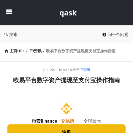
qask
qask
搜索
问一个问题
主页URL
/
币资讯
/
欧易平台数字资产提现至支付宝操作指南
qask
在：
2024-10-04
发表于
币资讯
最
欧易平台数字资产提现至支付宝操作指南
新
文
章
币安Binance
交易所
|
全球最大
注册