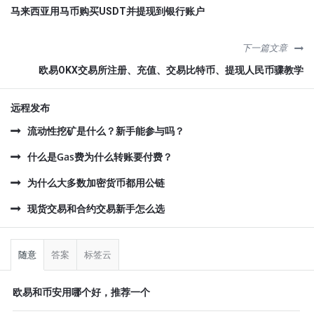
马来西亚用马币购买USDT并提现到银行账户
下一篇文章
欧易OKX交易所注册、充值、交易比特币、提现人民币骤教学
远程发布
流动性挖矿是什么？新手能参与吗？
什么是Gas费为什么转账要付费？
为什么大多数加密货币都用公链
现货交易和合约交易新手怎么选
侧
栏
随意
答案
标签云
欧易和币安用哪个好，推荐一个