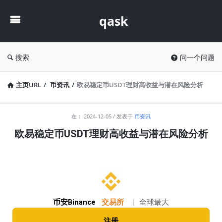
qask
qask
搜索
问一个问题
主页URL
/
币资讯
/
欧易稳定币USDT理财高收益与潜在风险分析
qask
在：
2024-12-05
发表于
币资讯
最
欧易稳定币USDT理财高收益与潜在风险分析
新
文
章
币安Binance
交易所
|
全球最大
注册