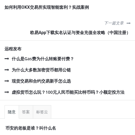
如何利用OKX交易所实现智能套利？实战案例
下一篇文章
欧易App下载实名认证与资金充值全攻略（中国注册）
远程发布
什么是Gas费为什么转账要付费？
为什么大多数加密货币都用公链
现货交易和合约交易新手怎么选
虚拟货币怎么玩？100元人民币能买比特币吗？小额定投方法
侧
栏
随意
答案
标签云
币安的老板是谁？叫什么名