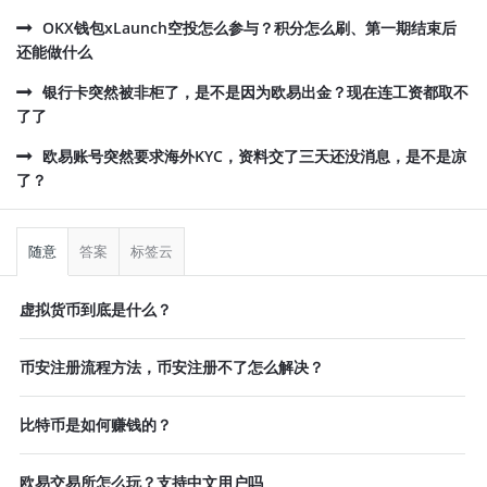
OKX钱包xLaunch空投怎么参与？积分怎么刷、第一期结束后
还能做什么
银行卡突然被非柜了，是不是因为欧易出金？现在连工资都取不
了了
欧易账号突然要求海外KYC，资料交了三天还没消息，是不是凉
了？
侧
栏
随意
答案
标签云
虚拟货币到底是什么？
币安注册流程方法，币安注册不了怎么解决？
比特币是如何赚钱的？
欧易交易所怎么玩？支持中文用户吗