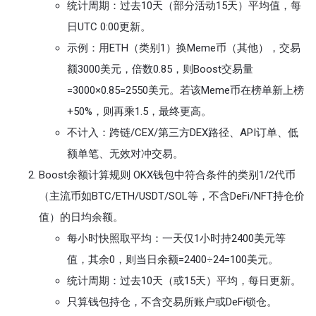
统计周期：过去10天（部分活动15天）平均值，每
日UTC 0:00更新。
示例：用ETH（类别1）换Meme币（其他），交易
额3000美元，倍数0.85，则Boost交易量
=3000×0.85=2550美元。若该Meme币在榜单新上榜
+50%，则再乘1.5，最终更高。
不计入：跨链/CEX/第三方DEX路径、API订单、低
额单笔、无效对冲交易。
Boost余额计算规则 OKX钱包中符合条件的类别1/2代币
（主流币如BTC/ETH/USDT/SOL等，不含DeFi/NFT持仓价
值）的日均余额。
每小时快照取平均：一天仅1小时持2400美元等
值，其余0，则当日余额=2400÷24=100美元。
统计周期：过去10天（或15天）平均，每日更新。
只算钱包持仓，不含交易所账户或DeFi锁仓。