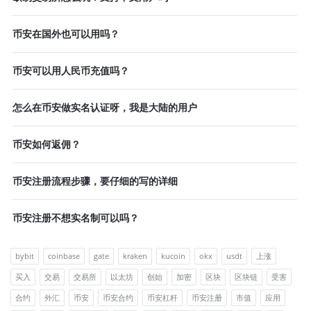
币安在国外也可以用吗？
币安可以用人民币充值吗？
怎么在币安做实名认证呀，我是大陆的用户
币安如何返佣？
币安注册流程步骤，要仔细的写的详细
币安注册不想实名制可以吗？
bybit
coinbase
gate
kraken
kucoin
okx
usdt
上涨
买入
交易
交易所
以太坊
创始
加密
区块
区块链
受害
合约
外汇
币安
币安合约
币安杠杆
币安注册
市值
应用