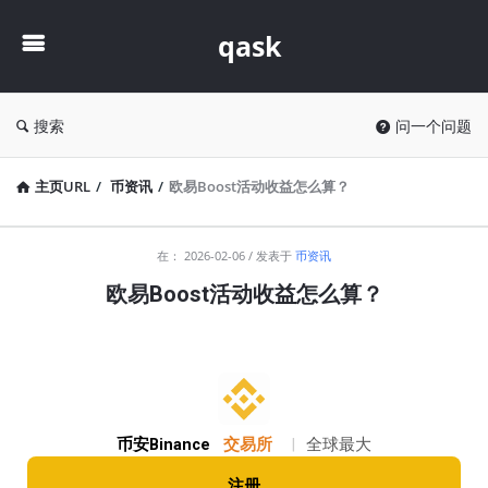
qask
qask
搜索
问一个问题
主页URL
/
币资讯
/
欧易Boost活动收益怎么算？
qask
在：
2026-02-06
发表于
币资讯
最
欧易Boost活动收益怎么算？
新
文
章
币安Binance
交易所
|
全球最大
注册