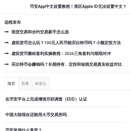
币安App中文设置教程！美区Apple ID无法设置中文？
远程发布
现货交易和合约交易新手怎么选
虚拟货币怎么玩？100元人民币能买比特币吗？小额定投方法
虚拟货币搬砖套利实操教程：2026三角套利与期现对冲
买比特币会赚钱吗？长期持有、定投和短线交易真实收益对比
侧
栏
随意
答案
标签云
在币安平台上完成增强尽职调查（EDD）认证
中国大陆现在还能用火币交易所吗
币安返佣什么意思？