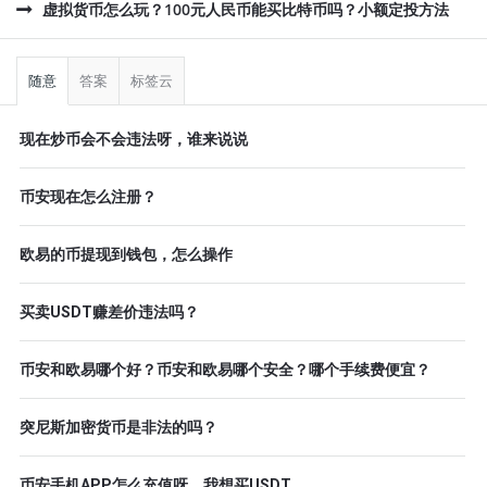
虚拟货币怎么玩？100元人民币能买比特币吗？小额定投方法
侧
栏
随意
答案
标签云
现在炒币会不会违法呀，谁来说说
币安现在怎么注册？
欧易的币提现到钱包，怎么操作
买卖USDT赚差价违法吗？
币安和欧易哪个好？币安和欧易哪个安全？哪个手续费便宜？
突尼斯加密货币是非法的吗？
币安手机APP怎么充值呀，我想买USDT