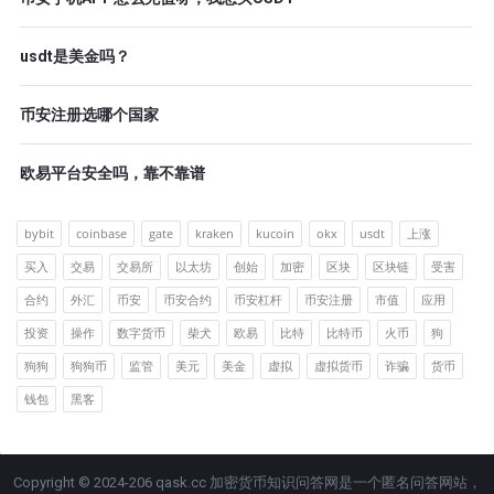
usdt是美金吗？
币安注册选哪个国家
欧易平台安全吗，靠不靠谱
bybit
coinbase
gate
kraken
kucoin
okx
usdt
上涨
买入
交易
交易所
以太坊
创始
加密
区块
区块链
受害
合约
外汇
币安
币安合约
币安杠杆
币安注册
市值
应用
投资
操作
数字货币
柴犬
欧易
比特
比特币
火币
狗
狗狗
狗狗币
监管
美元
美金
虚拟
虚拟货币
诈骗
货币
钱包
黑客
Copyright © 2024-206 qask.cc 加密货币知识问答网是一个匿名问答网站，