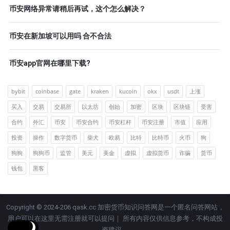
币安网络异常请稍后再试，这个怎么解决？
币安在新加坡可以用吗 合不合法
币安app官网在哪里下载?
bybit
coinbase
gate
kraken
kucoin
okx
usdt
上涨
买入
交易
交易所
以太坊
创始
加密
区块
区块链
受害
合约
外汇
币安
币安合约
币安杠杆
币安注册
市值
应用
投资
操作
数字货币
柴犬
欧易
比特
比特币
火币
狗
狗狗
狗狗币
监管
美元
美金
虚拟
虚拟货币
诈骗
货币
钱包
黑客
Copyright © 2024-206 qask.cc 加密货币知识问答网是一个匿名问答网站，
用户可以在这里无需注册就可以提问｜ 所有内容仅供信息参考，不构成投
资建议。