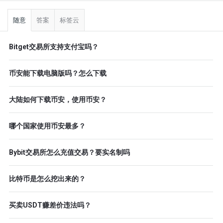
侧
栏
随意
答案
标签云
Bitget交易所支持支付宝吗？
币安能下载电脑版吗？怎么下载
大陆如何下载币安，使用币安？
哪个国家使用币安最多？
Bybit交易所怎么充值交易？要实名制吗
比特币是怎么挖出来的？
买卖USDT赚差价违法吗？