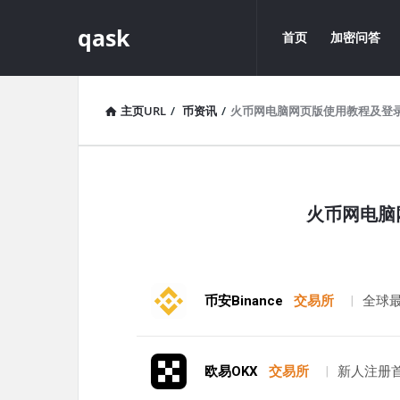
qask
qask
qask
首页
加密问答
导
航
主页URL
/
币资讯
/
火币网电脑网页版使用教程及登
qask
火币网电脑
最
新
文
币安Binance
交易所
|
全球
章
欧易OKX
交易所
|
新人注册