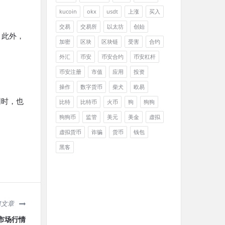
kucoin
okx
usdt
上涨
买入
交易
交易所
以太坊
创始
。此外，
加密
区块
区块链
受害
合约
外汇
币安
币安合约
币安杠杆
币安注册
市值
应用
投资
操作
数字货币
柴犬
欧易
同时，也
比特
比特币
火币
狗
狗狗
狗狗币
监管
美元
美金
虚拟
虚拟货币
诈骗
货币
钱包
黑客
篇文章
市场行情