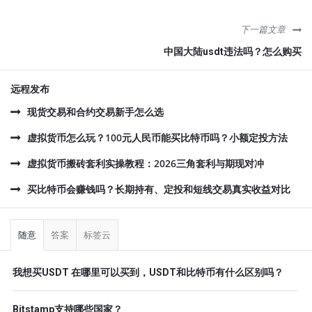
下一篇文章
中国大陆usdt违法吗？怎么购买
远程发布
现货交易和合约交易新手怎么选
虚拟货币怎么玩？100元人民币能买比特币吗？小额定投方法
虚拟货币搬砖套利实操教程：2026三角套利与期现对冲
买比特币会赚钱吗？长期持有、定投和短线交易真实收益对比
侧
栏
随意
答案
标签云
我想买USDT 在哪里可以买到，USDT和比特币有什么区别吗？
Bitstamp支持哪些国家？