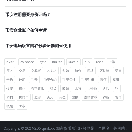
币安注册需要身份证吗？
币安企业账户如何申请
币安电脑版官网谷歌验证器如何使用
bybit
coinbase
gate
kraken
kucoin
okx
usdt
上涨
买入
交易
交易所
以太坊
创始
加密
区块
区块链
受害
合约
外汇
币安
币安合约
币安杠杆
币安注册
市值
应用
投资
操作
数字货币
柴犬
欧易
比特
比特币
火币
狗
狗狗
狗狗币
监管
美元
美金
虚拟
虚拟货币
诈骗
货币
钱包
黑客
Copyright © 2024-206 qask.cc 加密货币知识问答网是一个匿名问答网站，