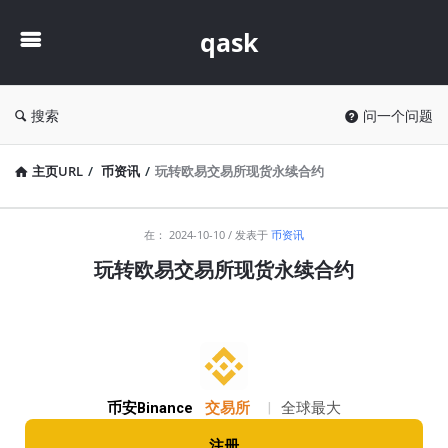
qask
qask
搜索
问一个问题
主页URL
/
币资讯
/
玩转欧易交易所现货永续合约
qask
在：
2024-10-10
发表于
币资讯
最
玩转欧易交易所现货永续合约
新
文
章
币安Binance
交易所
|
全球最大
注册