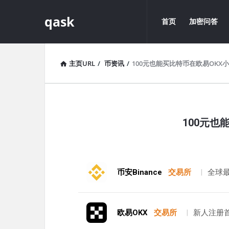
qask
qask
qask
首页
加密问答
导
航
主页URL
/
币资讯
/
100元也能买比特币在欧易OKX
qask
100元也
最
新
文
币安Binance
交易所
|
全球
章
欧易OKX
交易所
|
新人注册