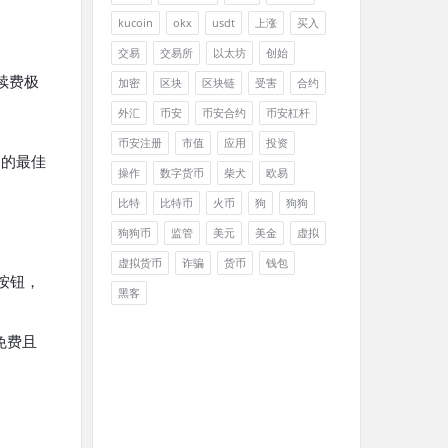
kucoin
okx
usdt
上涨
买入
交易
交易所
以太坊
创始
续费极
加密
区块
区块链
受害
合约
外汇
币安
币安合约
币安杠杆
币安注册
市值
应用
投资
币的最佳
操作
数字货币
柴犬
欧易
比特
比特币
火币
狗
狗狗
狗狗币
监管
美元
美金
虚拟
虚拟货币
诈骗
货币
钱包
按钮，
黑客
免费且