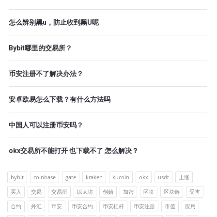
怎么辨别黑u，防止收到黑U呢
Bybit哪里的交易所？
币安注册不了解决办法？
安卓欧易怎么下载？有什么方法吗
中国人可以注册币安吗？
okx交易所不能打开 也下载不了 怎么解决？
bybit
coinbase
gate
kraken
kucoin
okx
usdt
上涨
买入
交易
交易所
以太坊
创始
加密
区块
区块链
受害
合约
外汇
币安
币安合约
币安杠杆
币安注册
市值
应用