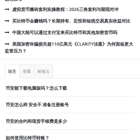
虚拟货币搬砖套利实操教程：2026三角套利与期现对冲
买比特币会赚钱吗？长期持有、定投和短线交易真实收益对比
中国大陆可以通过支付宝来买比特币和其他加密货币吗
美国加密诈骗损失超110亿美元《CLARITY法案》为何面临更大
监管压力？
侧
栏
随意
答案
标签云
币安能下载电脑版吗？怎么下载
币安怎么样 安全不 准备注册账号
币安的合约和现货手续费是多少
如何使用比特币转账？