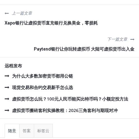
上一篇文章
Xapo银行让虚拟货币直充银行兑换美金，零损耗
下一篇文章
Paytend银行让你玩转虚拟币 大陆可虚拟货币出入金
远程发布
为什么大多数加密货币都用公链
现货交易和合约交易新手怎么选
虚拟货币怎么玩？100元人民币能买比特币吗？小额定投方法
虚拟货币搬砖套利实操教程：2026三角套利与期现对冲
侧
栏
随意
答案
标签云