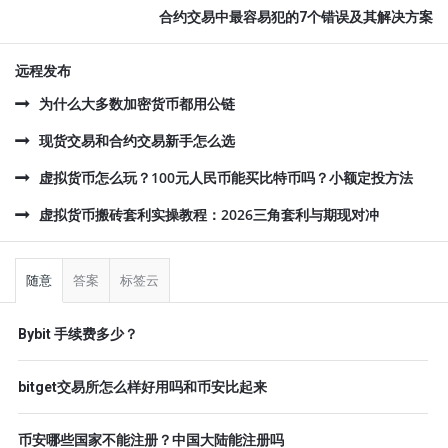
合约交易中最容易犯的7个错误及其解决方案
远程发布
为什么大多数加密货币都用公链
现货交易和合约交易新手怎么选
虚拟货币怎么玩？100元人民币能买比特币吗？小额定投方法
虚拟货币搬砖套利实操教程：2026三角套利与期现对冲
侧
栏
随意
答案
标签云
Bybit 手续费多少？
bitget交易所怎么样好用吗和币安比起来
币安哪些国家不能注册？中国大陆能注册吗