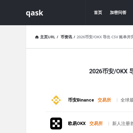
qask
qask
qask
首页
加密问答
导
航
主页URL
/
币资讯
/
2026币安/OKX 导出 CSV 账
qask
2026币安/OK
最
新
文
币安Binance
交易所
|
全球
章
欧易OKX
交易所
|
新人注册