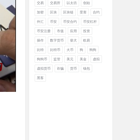
交易
交易所
以太坊
创始
加密
区块
区块链
受害
合约
外汇
币安
币安合约
币安杠杆
币安注册
市值
应用
投资
操作
数字货币
柴犬
欧易
比特
比特币
火币
狗
狗狗
狗狗币
监管
美元
美金
虚拟
虚拟货币
诈骗
货币
钱包
黑客