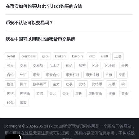
在币安如何购买Usdt？Usdt购买的方法
币安不认证可以交易吗？
我在中国可以用哪些加密货币交易所
bybit
coinbase
gate
kraken
kucoin
okx
usdt
上涨
买入
交易
交易所
以太坊
创始
加密
区块
区块链
受害
合约
外汇
币安
币安合约
币安杠杆
币安注册
市值
应用
投资
操作
数字货币
柴犬
欧易
比特
比特币
火币
狗
狗狗
狗狗币
监管
美元
美金
虚拟
虚拟货币
诈骗
货币
钱包
黑客
Copyright © 2024-206 qask.cc 加密货币知识问答网是一个匿名问答网站，
用户可以在这里无需注册就可以提问｜ 所有内容仅供信息参考，不构成投