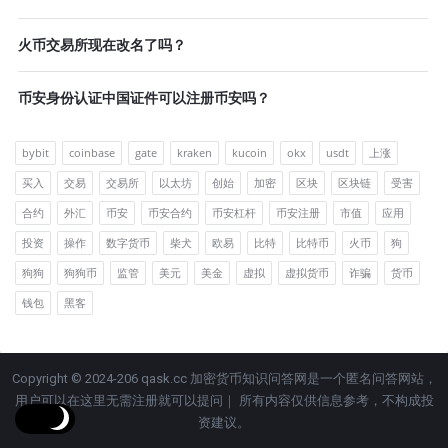
火币交易所现在改名了吗？
币安身份认证中国证件可以注册币安吗？
bybit
coinbase
gate
kraken
kucoin
okx
usdt
上涨
买入
交易
交易所
以太坊
创始
加密
区块
区块链
受害
合约
外汇
币安
币安合约
币安杠杆
币安注册
市值
应用
投资
操作
数字货币
柴犬
欧易
比特
比特币
火币
狗
狗狗
狗狗币
监管
美元
美金
虚拟
虚拟货币
诈骗
货币
钱包
黑客
Copyright © 2024-206 qask.cc 加密货币知识问答网是一个匿名问答网站，
用户可以在这里无需注册就可以提问｜ 所有内容仅供信息参考，不构成投
资建议。