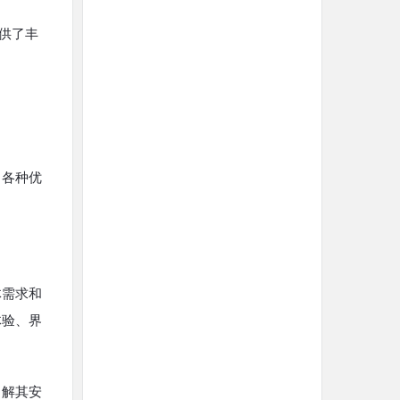
供了丰
出各种优
体需求和
体验、界
了解其安