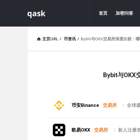
qask
qask
qask
首页
加密问答
导
航
主页URL
/
币资讯
/
Bybit与OKX交易所深度比较：
qask
Bybit与
最
新
文
币安Binance
交易所
|
全球
章
欧易OKX
交易所
|
新人注册