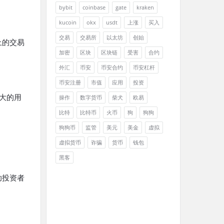
bybit
coinbase
gate
kraken
kucoin
okx
usdt
上涨
买入
交易
交易所
以太坊
创始
上的交易
加密
区块
区块链
受害
合约
外汇
币安
币安合约
币安杠杆
币安注册
市值
应用
投资
大的用
操作
数字货币
柴犬
欧易
比特
比特币
火币
狗
狗狗
狗狗币
监管
美元
美金
虚拟
虚拟货币
诈骗
货币
钱包
黑客
助投资者