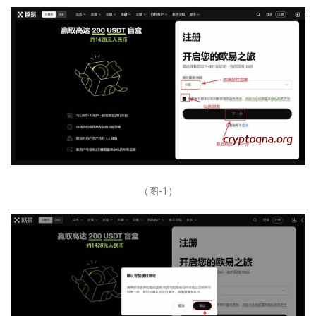
（图-1）