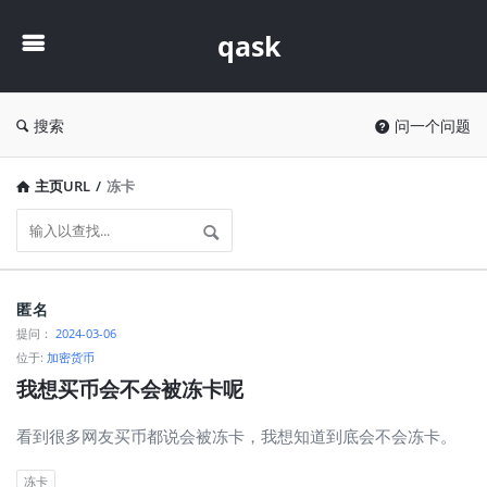
qask
qask
搜索
问一个问题
主页URL
/
冻卡
qask
匿名
最
提问：
2024-03-06
位于:
加密货币
新
我想买币会不会被冻卡呢
问
题
看到很多网友买币都说会被冻卡，我想知道到底会不会冻卡。
冻卡