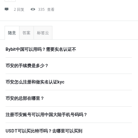
2 回复
335
查看
侧
栏
随意
答案
标签云
Bybit中国可以用吗？需要实名认证不
币安的手续费是多少？
币安怎么注册和做实名认证kyc
币安的总部在哪里？
注册币安账号可以用中国大陆手机号码吗？
USDT可以买比特币吗？去哪里可以买到