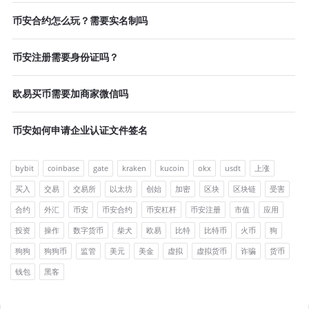
币安合约怎么玩？需要实名制吗
币安注册需要身份证吗？
欧易买币需要加商家微信吗
币安如何申请企业认证文件签名
bybit
coinbase
gate
kraken
kucoin
okx
usdt
上涨
买入
交易
交易所
以太坊
创始
加密
区块
区块链
受害
合约
外汇
币安
币安合约
币安杠杆
币安注册
市值
应用
投资
操作
数字货币
柴犬
欧易
比特
比特币
火币
狗
狗狗
狗狗币
监管
美元
美金
虚拟
虚拟货币
诈骗
货币
钱包
黑客