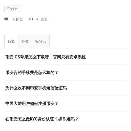
币安合约
6 回复
4
查看
侧
栏
随意
答案
标签云
币安IOS苹果怎么下载呀，官网只有安卓系统
币安合约手续费是怎么算的？
为什么收不到币安手机短信验证码
中国大陆用户如何注册币安？
在币安怎么做KYC身份认证？操作难吗？