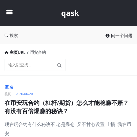
qask
qask
搜索
问一个问题
主页URL
/
币安合约
qask
匿名
最
提问：
2026-06-20
新
在币安玩合约（杠杆/期货）怎么才能稳赚不赔？
有没有百倍爆赚的秘诀？
问
题
现在玩合约有什么秘诀不 老是爆仓 又不甘心设置 止损 我在币
安