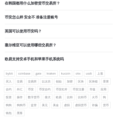
在韩国都用什么加密货币交易所？
币安怎么样 安全不 准备注册账号
英国可以使用币安吗？
塞尔维亚可以使用哪些交易所？
欧易支持安卓手机和苹果手机系统吗
bybit
coinbase
gate
kraken
kucoin
okx
usdt
上涨
买入
交易
交易所
以太坊
创始
加密
区块
区块链
受害
合约
外汇
币安
币安合约
币安杠杆
币安注册
市值
应用
投资
操作
数字货币
柴犬
欧易
比特
比特币
火币
狗
狗狗
狗狗币
监管
美元
美金
虚拟
虚拟货币
诈骗
货币
钱包
黑客