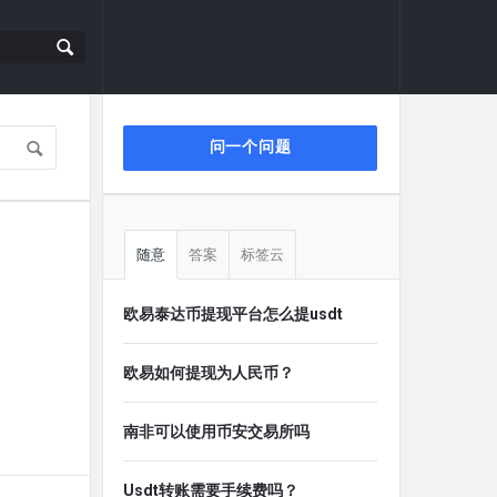
侧
问一个问题
栏
随意
答案
标签云
欧易泰达币提现平台怎么提usdt
欧易如何提现为人民币？
南非可以使用币安交易所吗
Usdt转账需要手续费吗？