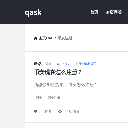
qask
qask
qask
首页
加密问答
导
航
主页URL
/
币安注册
qask
匿名
提问：
2024-03-29
位于:
加密货币
币安现在怎么注册？
最
我想炒加密货币，币安怎么注册?
新
问
币安
币安注册
题
1 回复
113
查看