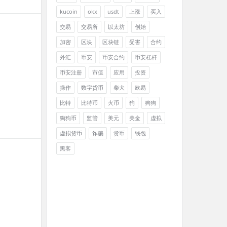
kucoin
okx
usdt
上涨
买入
交易
交易所
以太坊
创始
加密
区块
区块链
受害
合约
外汇
币安
币安合约
币安杠杆
币安注册
市值
应用
投资
操作
数字货币
柴犬
欧易
比特
比特币
火币
狗
狗狗
狗狗币
监管
美元
美金
虚拟
虚拟货币
诈骗
货币
钱包
黑客