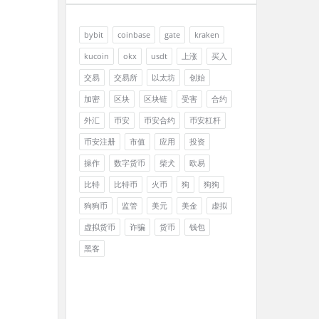
bybit
coinbase
gate
kraken
kucoin
okx
usdt
上涨
买入
交易
交易所
以太坊
创始
加密
区块
区块链
受害
合约
外汇
币安
币安合约
币安杠杆
币安注册
市值
应用
投资
操作
数字货币
柴犬
欧易
比特
比特币
火币
狗
狗狗
狗狗币
监管
美元
美金
虚拟
虚拟货币
诈骗
货币
钱包
黑客