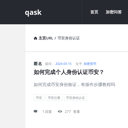
qask
qask
qask
首页
加密问答
导
航
主页URL
/
币安身份认证
qask
匿名
提问：
2024-03-15
位于:
加密货币
如何完成个人身份认证币安？
最
如何完成币安身份验证，有操作步骤教程吗
新
问
币安
币安注册
币安身份认证
题
1 回复
277
查看