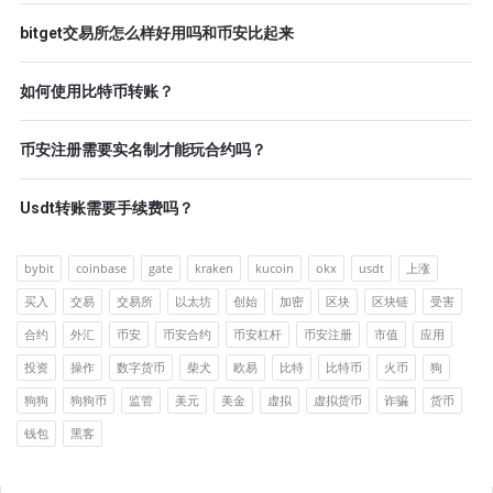
bitget交易所怎么样好用吗和币安比起来
如何使用比特币转账？
币安注册需要实名制才能玩合约吗？
Usdt转账需要手续费吗？
bybit
coinbase
gate
kraken
kucoin
okx
usdt
上涨
买入
交易
交易所
以太坊
创始
加密
区块
区块链
受害
合约
外汇
币安
币安合约
币安杠杆
币安注册
市值
应用
投资
操作
数字货币
柴犬
欧易
比特
比特币
火币
狗
狗狗
狗狗币
监管
美元
美金
虚拟
虚拟货币
诈骗
货币
钱包
黑客