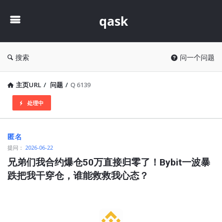
qask
qask
搜索
问一个问题
主页URL
/
问题
/
Q 6139
处理中
qask
匿名
最
提问：
2026-06-22
新
兄弟们我合约爆仓50万直接归零了！Bybit一波暴
跌把我干穿仓，谁能救救我心态？
问
题