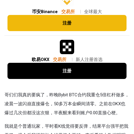
币安Binance
交易所
|
全球最大
注册
欧易OKX
交易所
|
新人注册首选
注册
哥们们我真的要疯了，昨晚Bybit BTC合约我重仓5倍杠杆做多，
凌晨一波闪崩直接爆仓，50多万本金瞬间清零。之前在OKX也
爆过几次但都没这次狠，半夜醒来看到账户0.00直接心梗。
我就是个普通玩家，平时看K线觉得要反弹，结果平台强平把我