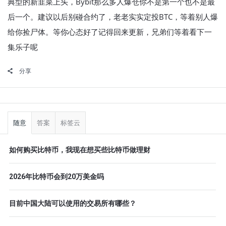
典型的新韭菜上头，Bybit那么多人爆仓你不是第一个也不是最
后一个。建议以后别碰合约了，老老实实定投BTC，等着别人爆
给你捡尸体。等你心态好了记得回来更新，兄弟们等着看下一
集乐子呢
分享
侧
栏
随意
答案
标签云
如何购买比特币，我现在想买些比特币做理财
2026年比特币会到20万美金吗
目前中国大陆可以使用的交易所有哪些？