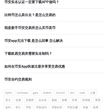
币安实名认证一定要下载APP做吗？
比特币怎么卖出去？是怎么交易的
我是新手币安交易所怎么买币卖币
币安app无法下载 是怎么回事 怎么解决
下载欧易交易所需要实名制吗？
如何在币安App快速注册并享受交易优惠
币安合约交易规则
bybit
coinbase
gate
kraken
kucoin
okx
usdt
上涨
买入
交易
交易所
以太坊
创始
加密
区块
区块链
受害
合约
外汇
币安
币安合约
币安杠杆
币安注册
市值
应用