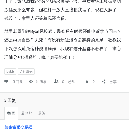
干了，爆仓后我还想补仓结果资金不够。事后看链上数据明明
跌幅没那么夸张，但杠杆一放大直接把我埋了。现在人麻了，
钱没了，家里人还等着我还房贷。
群里老哥们说Bybit风控狠，爆仓后有时候还能申诉拿点回来？
还是纯属自己作大死？有没有最近爆仓后翻身的兄弟，教教我
下次怎么避免这种傻逼操作，我现在连开盘都不敢看了，求心
理辅导+实操避坑，晚了真要跳楼了！
bybit
合约爆仓
5 回复
6
查看
0
粉丝
0
分享
5 回复
投票
最老的
最近
加密货币交易员