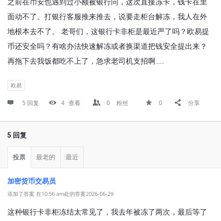
之前在币安也遇到过小额被银行问，这次直接冻卡，钱卡在里
面动不了。打银行客服推来推去，说要走柜台解冻，我人在外
地根本去不了。 老哥们，这银行卡非柜是最近严了吗？欧易提
币还安全吗？有啥办法快速解冻或者换渠道把钱安全提出来？
再拖下去我饭都吃不上了，急求老司机支招啊……
欧易
5 回复
4
查看
0
粉丝
0
分享
5 回复
投票
最老的
最近
加密货币交易员
添加了答案 在10:56 am处的答案2026-06-29
这种银行卡非柜冻结太常见了，我去年被冻了两次，最后等了