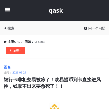
qask
qask
搜索
问一个问题
主页URL
/
问题
/
Q 6203
处理中
qask
匿名
最
提问：
2026-06-29
新
银行卡非柜交易被冻了！欧易提币到卡直接进风
控，钱取不出来要急死了！！
问
题