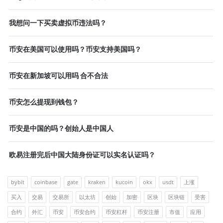
我想问一下买卖虚拟币违法吗？
币安在美国可以使用吗？币安支持美国吗？
币安在新加坡可以用吗 合不合法
币安怎么提现到钱包？
币安是中国的吗？创始人是中国人
欧易注册完后中国大陆身份证可以实名认证吗？
bybit
coinbase
gate
kraken
kucoin
okx
usdt
上涨
买入
交易
交易所
以太坊
创始
加密
区块
区块链
受害
合约
外汇
币安
币安合约
币安杠杆
币安注册
市值
应用