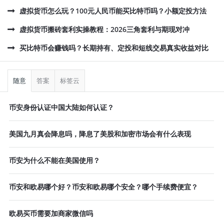
虚拟货币怎么玩？100元人民币能买比特币吗？小额定投方法
虚拟货币搬砖套利实操教程：2026三角套利与期现对冲
买比特币会赚钱吗？长期持有、定投和短线交易真实收益对比
侧
栏
随意
答案
标签云
币安身份认证中国大陆如何认证？
美国九月真会降息吗，降息了美股和加密市场会有什么表现
币安为什么不能在美国使用？
币安和欧易哪个好？币安和欧易哪个安全？哪个手续费便宜？
欧易买币需要加商家微信吗