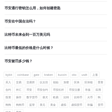
币安通行密钥怎么用，如何创建密匙
币安在中国合法吗？
比特币未来会到一百万美元吗
比特币最低的价格是什么时候？
币安被罚多少钱？
bybit
coinbase
gate
kraken
kucoin
okx
usdt
上涨
买入
交易
交易所
以太坊
创始
加密
区块
区块链
受害
合约
外汇
币安
币安合约
币安杠杆
币安注册
市值
应用
投资
操作
数字货币
柴犬
欧易
比特
比特币
火币
狗
狗狗
狗狗币
监管
美元
美金
虚拟
虚拟货币
诈骗
货币