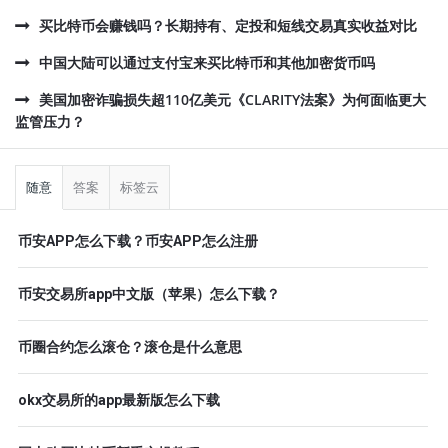
买比特币会赚钱吗？长期持有、定投和短线交易真实收益对比
中国大陆可以通过支付宝来买比特币和其他加密货币吗
美国加密诈骗损失超110亿美元《CLARITY法案》为何面临更大
监管压力？
侧
栏
随意
答案
标签云
币安APP怎么下载？币安APP怎么注册
币安交易所app中文版（苹果）怎么下载？
币圈合约怎么滚仓？滚仓是什么意思
okx交易所的app最新版怎么下载