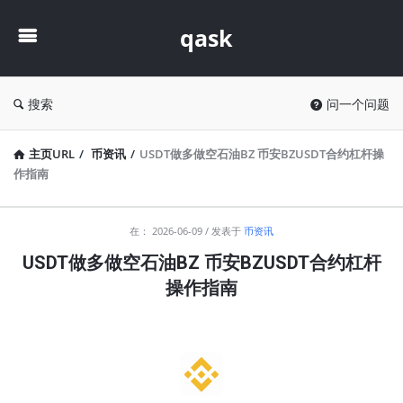
qask
qask
搜索
问一个问题
主页URL
/
币资讯
/
USDT做多做空石油BZ 币安BZUSDT合约杠杆操
作指南
qask
在：
2026-06-09
发表于
币资讯
最
USDT做多做空石油BZ 币安BZUSDT合约杠杆
新
操作指南
文
章