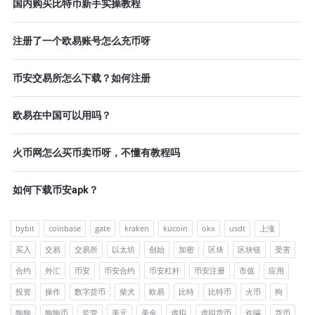
国内购买比特币新手实操教程
注册了一个欧易账号怎么充币呀
币安交易所怎么下载？如何注册
欧易在中国可以用吗？
火币网怎么买币卖币呀，不懂有教程吗
如何下载币安apk？
bybit
coinbase
gate
kraken
kucoin
okx
usdt
上涨
买入
交易
交易所
以太坊
创始
加密
区块
区块链
受害
合约
外汇
币安
币安合约
币安杠杆
币安注册
市值
应用
投资
操作
数字货币
柴犬
欧易
比特
比特币
火币
狗
狗狗
狗狗币
监管
美元
美金
虚拟
虚拟货币
诈骗
货币