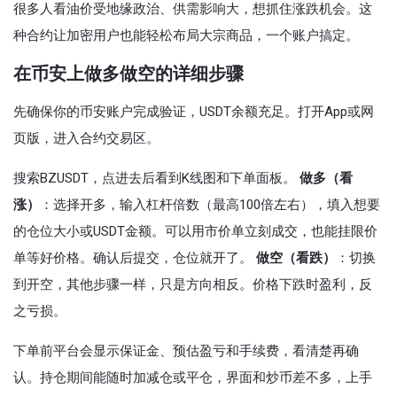
很多人看油价受地缘政治、供需影响大，想抓住涨跌机会。这
种合约让加密用户也能轻松布局大宗商品，一个账户搞定。
在币安上做多做空的详细步骤
先确保你的币安账户完成验证，USDT余额充足。打开App或网
页版，进入合约交易区。
搜索BZUSDT，点进去后看到K线图和下单面板。
做多（看
涨）
：选择开多，输入杠杆倍数（最高100倍左右），填入想要
的仓位大小或USDT金额。可以用市价单立刻成交，也能挂限价
单等好价格。确认后提交，仓位就开了。
做空（看跌）
：切换
到开空，其他步骤一样，只是方向相反。价格下跌时盈利，反
之亏损。
下单前平台会显示保证金、预估盈亏和手续费，看清楚再确
认。持仓期间能随时加减仓或平仓，界面和炒币差不多，上手