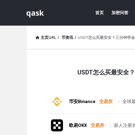
qask
qask
qask
首页
加密问答
导
航
主页URL
/
币资讯
/
USDT怎么买最安全？三分钟学
qask
USDT怎么买最安全
最
新
文
币安Binance
交易所
|
全球
章
欧易OKX
交易所
|
新人注册