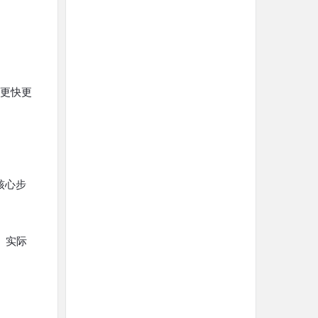
络更快更
核心步
。实际