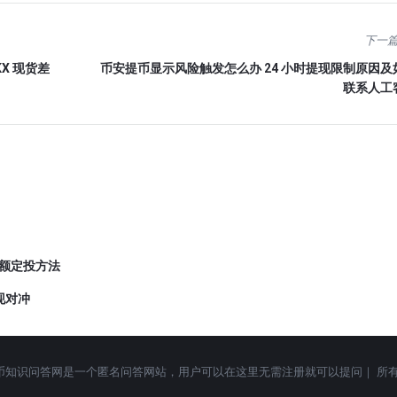
下一
X 现货差
币安提币显示风险触发怎么办 24 小时提现限制原因及
联系人工
小额定投方法
现对冲
qask.cc 加密货币知识问答网是一个匿名问答网站，用户可以在这里无需注册就可以提