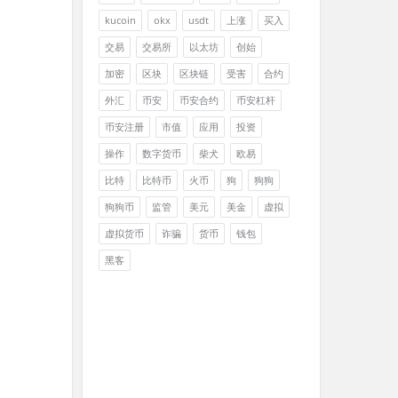
kucoin
okx
usdt
上涨
买入
交易
交易所
以太坊
创始
加密
区块
区块链
受害
合约
外汇
币安
币安合约
币安杠杆
币安注册
市值
应用
投资
操作
数字货币
柴犬
欧易
比特
比特币
火币
狗
狗狗
狗狗币
监管
美元
美金
虚拟
虚拟货币
诈骗
货币
钱包
黑客