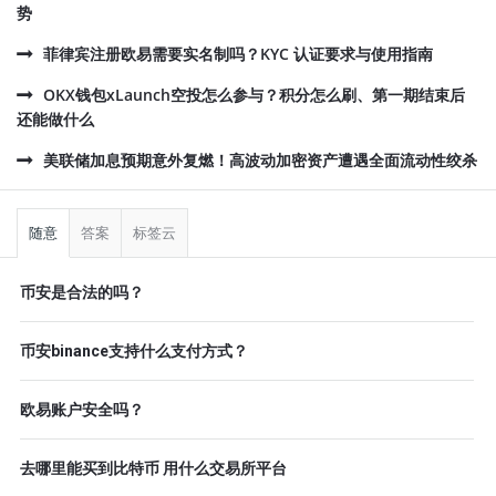
势
菲律宾注册欧易需要实名制吗？KYC 认证要求与使用指南
OKX钱包xLaunch空投怎么参与？积分怎么刷、第一期结束后
还能做什么
美联储加息预期意外复燃！高波动加密资产遭遇全面流动性绞杀
侧
栏
随意
答案
标签云
币安是合法的吗？
币安binance支持什么支付方式？
欧易账户安全吗？
去哪里能买到比特币 用什么交易所平台