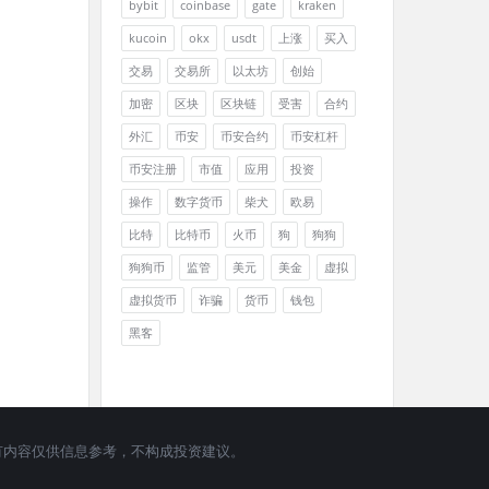
bybit
coinbase
gate
kraken
kucoin
okx
usdt
上涨
买入
交易
交易所
以太坊
创始
加密
区块
区块链
受害
合约
外汇
币安
币安合约
币安杠杆
币安注册
市值
应用
投资
操作
数字货币
柴犬
欧易
比特
比特币
火币
狗
狗狗
狗狗币
监管
美元
美金
虚拟
虚拟货币
诈骗
货币
钱包
黑客
问｜ 所有内容仅供信息参考，不构成投资建议。