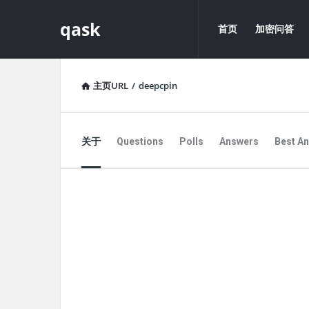
qask
qask
qask
首页
加密问答
导
航
主页URL
/
deepcpin
关于
Questions
Polls
Answers
Best A