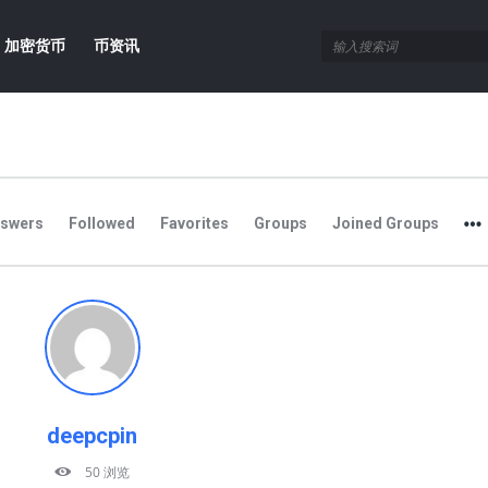
加密货币
币资讯
nswers
Followed
Favorites
Groups
Joined Groups
deepcpin
50 浏览