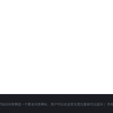
qask.cc 加密货币知识问答网是一个匿名问答网站，用户可以在这里无需注册就可以提