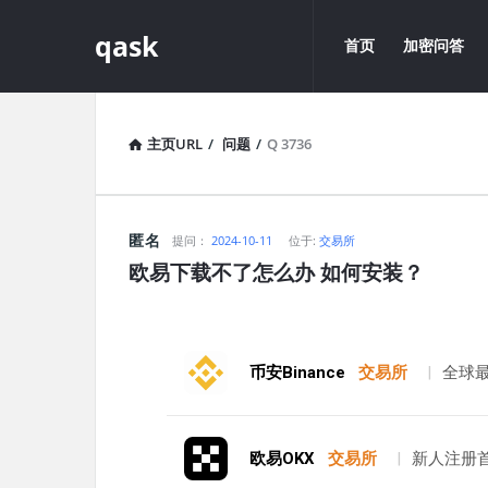
qask
qask
qask
首页
加密问答
导
航
主页URL
/
问题
/
Q 3736
qask
匿名
提问：
2024-10-11
位于:
交易所
欧易下载不了怎么办 如何安装？
最
新
问
币安Binance
交易所
|
全球
题
欧易OKX
交易所
|
新人注册