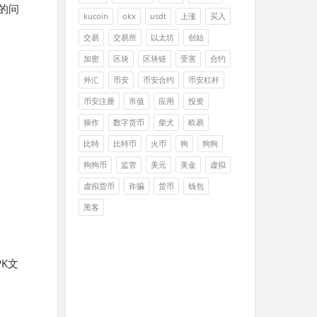
的问
kucoin
okx
usdt
上涨
买入
交易
交易所
以太坊
创始
加密
区块
区块链
受害
合约
外汇
币安
币安合约
币安杠杆
币安注册
市值
应用
投资
操作
数字货币
柴犬
欧易
比特
比特币
火币
狗
狗狗
狗狗币
监管
美元
美金
虚拟
虚拟货币
诈骗
货币
钱包
黑客
K文