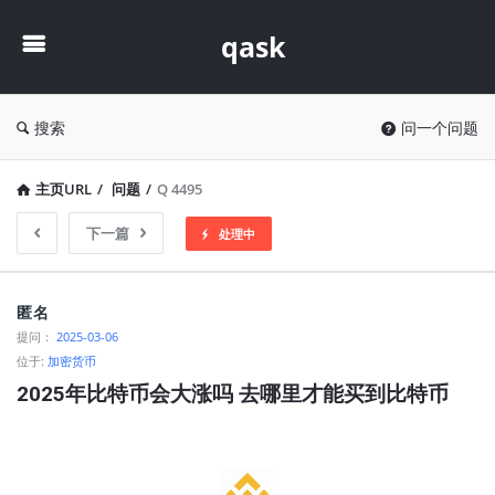
qask
qask
搜索
问一个问题
主页URL
/
问题
/
Q 4495
下一篇
处理中
qask
匿名
最
提问：
2025-03-06
位于:
加密货币
新
2025年比特币会大涨吗 去哪里才能买到比特币
问
题