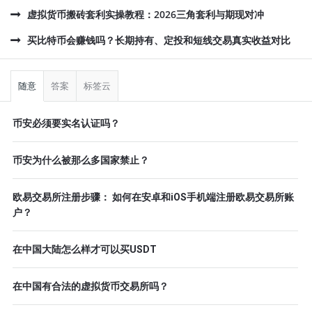
虚拟货币搬砖套利实操教程：2026三角套利与期现对冲
买比特币会赚钱吗？长期持有、定投和短线交易真实收益对比
侧
栏
随意
答案
标签云
币安必须要实名认证吗？
币安为什么被那么多国家禁止？
欧易交易所注册步骤： 如何在安卓和iOS手机端注册欧易交易所账
户？
在中国大陆怎么样才可以买USDT
在中国有合法的虚拟货币交易所吗？