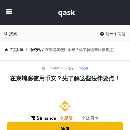
qask
qask
搜索
问一个问题
主页URL
/
币资讯
/
在柬埔寨使用币安？先了解这些法律要点！
qask
在：
2024-07-26
发表于
币资讯
最
在柬埔寨使用币安？先了解这些法律要点！
新
文
章
币安Binance
交易所
|
全球最大
注册