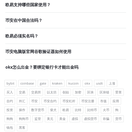
欧易支持哪些国家使用？
币安在中国合法吗？
欧易必须实名吗？
币安电脑版官网谷歌验证器如何使用
okx怎么出金？要绑定银行卡才能出金吗
bybit
coinbase
gate
kraken
kucoin
okx
usdt
上涨
买入
交易
交易所
以太坊
创始
加密
区块
区块链
受害
合约
外汇
币安
币安合约
币安杠杆
币安注册
市值
应用
投资
操作
数字货币
柴犬
欧易
比特
比特币
火币
狗
狗狗
狗狗币
监管
美元
美金
虚拟
虚拟货币
诈骗
货币
钱包
黑客